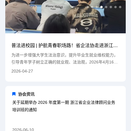
普法进校园 | 护航青春职场路！省企法协走进浙江建设职业技术学院开展就业普法讲座
为进一步增强大学生法治意识，提升毕业生就业维权能力，
引导青年学子树立正确的就业观、法治观，2026年4月16
日，浙江省企业法律顾问协会在田招龙会长的带领下，组织
2026-04-27
开展“普法进校园”专题活动。 协会副会长吴力行同志受邀走
进浙江建设职业技术学院，以《大学生就业法律风险案例分
析》为主题，为近百名在校学生带来一场干货满满、贴近实
协会资讯
务的普法讲座。 讲座现场，吴力行副会长结合当前高校毕业
关于延期举办 2026 年度第一期 浙江省企业法律顾问业务
生就业形势，围绕求职应聘、劳动合同签订、试用期权益、
培训班的通知
实习用工、劳动争议处理等大学生高频关注的法律问题，通
过真实典型案例拆解、法条通…
2026-06-10